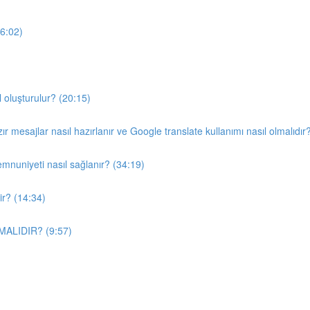
26:02)
 oluşturulur? (20:15)
azır mesajlar nasıl hazırlanır ve Google translate kullanımı nasıl olmalıdır
memnuniyeti nasıl sağlanır? (34:19)
lir? (14:34)
AMALIDIR? (9:57)